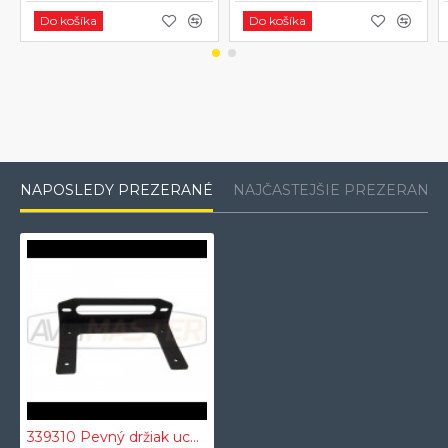
Do košíka
Do košíka
NAPOSLEDY PREZERANÉ
NAJČASTEJŠIE PREZERANÉ
339310 Pevný držiak uchytenia navijáku lakovaný