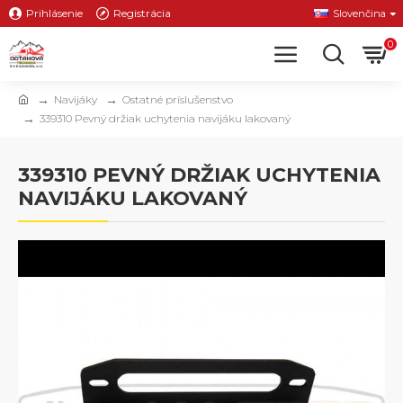
Prihlásenie
Registrácia
Slovenčina
0
Navijáky
Ostatné príslušenstvo
339310 Pevný držiak uchytenia navijáku lakovaný
339310 PEVNÝ DRŽIAK UCHYTENIA
NAVIJÁKU LAKOVANÝ