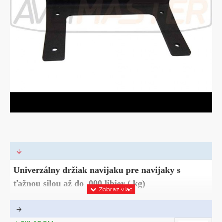
Univerzálny držiak navijaku pre navijaky s
ťažnou silou až do 000 libier ( kg)
Kvalitný a pevný držiak uchytenia navijaku v lakovanej farbe
(čierny)