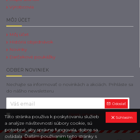
Výrobcovia
MÔJ ÚČET
Môj účet
História objednávok
Novinky
Darčekové poukážky
ODBER NOVINIEK
Nechajte sa informovať o novinkách a akciách. Prihláste sa
do nášho newsletteru
Odoslať
Prečítal(a) som si a súhlasím s
Zásady ochrany osobných údajov
Táto stránka používa k poskytovaniu služieb
Súhlasím
a analýze návštevnosti súbory cookie, sú
potrebné, aby správne fungovala, dobre sa
ovládala. Ďalším používaním tejto stránky s
Copyright © 2019, OdtahovaTechnika.sk, Všetky práva vyhradené