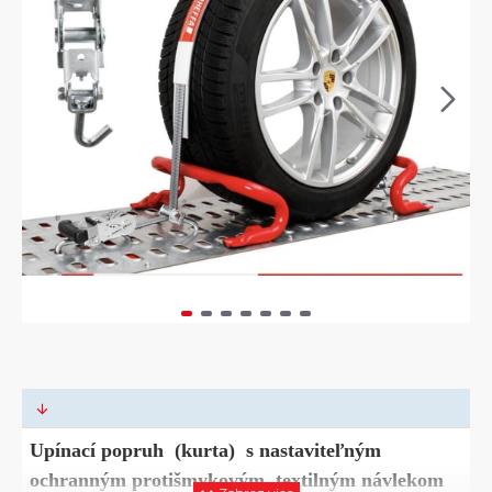
Upínací popruh (kurta) s nastaviteľným
ochranným protišmykovým textilným návlekom