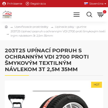
Prihlásenie
Registrácia
Slovenčina
0
Upevňovacie prostriedky
Upínacie pásy - gurtne
203T25 Upínací popruh s ochranným VDI 2700 proti šmykovým texti
lným návlekom 3t 2,5m 35mm
203T25 UPÍNACÍ POPRUH S
OCHRANNÝM VDI 2700 PROTI
ŠMYKOVÝM TEXTILNÝM
NÁVLEKOM 3T 2,5M 35MM
HOT