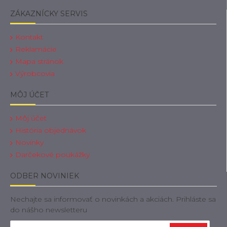
ZÁKAZNÍCKY SERVIS
Kontakt
Reklamácie
Mapa stránok
Výrobcovia
MÔJ ÚČET
Môj účet
História objednávok
Novinky
Darčekové poukážky
ODBER NOVINIEK
Nechajte sa informovať o novinkách a akciách. Prihláste sa
do nášho newsletteru