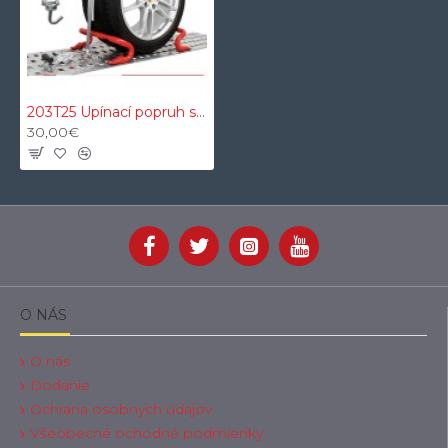
203T25 Upínací popruh s ochranným VDI 2700 proti šmykovým textilným návlekom 3t 2,5m 35mm
30,00€
O NÁS
O nás
Dodanie
Ochrana osobnych údajov
Všeobecné ochodné podmienky