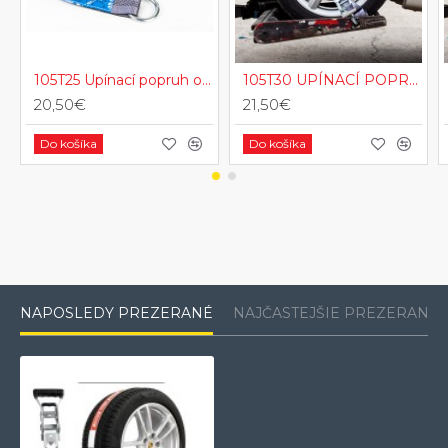
105T25 Upínací popruh okuliarov 5t 50mm 2,5m s oceľovým O a rotačným J
105T30 UPÍNACÍ POPRUH OKULIAROV 5T 50MM 3M S OCEĽOVÝM O A ROTAČNÝM J
20,50€
21,50€
Do košíka
Do košíka
NAPOSLEDY PREZERANÉ
NAJČASTEJŠIE PREZERANÉ