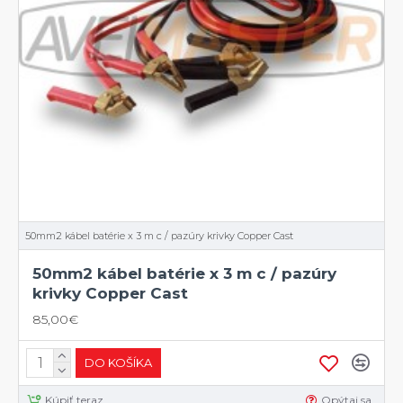
50mm2 kábel batérie x 3 m c / pazúry krivky Copper Cast
50mm2 kábel batérie x 3 m c / pazúry
krivky Copper Cast
85,00€
DO KOŠÍKA
Kúpiť teraz
Opýtaj sa