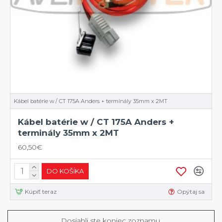
Kábel batérie w / CT 175A Anders + terminály 35mm x 2MT
Kábel batérie w / CT 175A Anders +
terminály 35mm x 2MT
60,50€
DO KOŠÍKA
Kúpiť teraz
Opýtaj sa
Dosiahli ste koniec zoznamu.