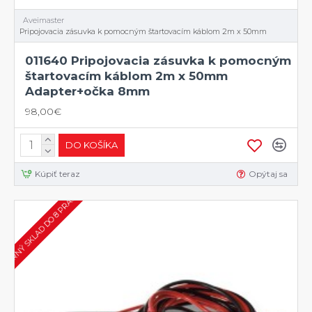
Aveimaster
Pripojovacia zásuvka k pomocným štartovacím káblom 2m x 50mm
011640 Pripojovacia zásuvka k pomocným
štartovacím káblom 2m x 50mm
Adapter+očka 8mm
98,00€
DO KOŠÍKA
Kúpiť teraz
Opýtaj sa
XTERNÝ SKLAD DO 8 PRAC. DNÍ