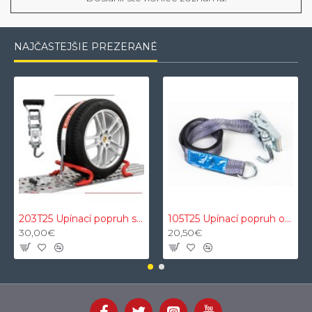
NAJČASTEJŠIE PREZERANÉ
203T25 Upínací popruh s ochranným VDI 2700 proti šmykovým textilným návlekom 3t 2,5m 35mm
105T25 Upínací popruh okuliarov 5t 50mm 2,5m s oceľovým O a rotačným J
30,00€
20,50€