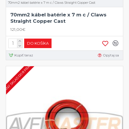
70mm2 kábel batérie x 7 m c / Claws Straight Copper Cast
70mm2 kábel batérie x 7 m c / Claws
Straight Copper Cast
121,00€
DO KOŠÍKA
Kúpiť teraz
Opýtaj sa
XTERNÝ SKLAD DO 8 PRAC. DNÍ