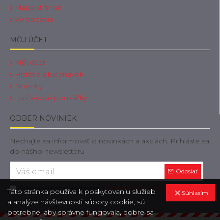
Mapa stránok
Výrobcovia
MÔJ ÚČET
Môj účet
História objednávok
Novinky
Darčekové poukážky
ODBER NOVINIEK
Nechajte sa informovať o novinkách a akciách. Prihláste sa
do nášho newsletteru
Odoslať
Prečítal(a) som si a súhlasím s
Zásady ochrany osobných údajov
Táto stránka používa k poskytovaniu služieb
Súhlasím
a analýze návštevnosti súbory cookie, sú
potrebné, aby správne fungovala, dobre sa