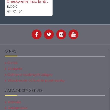
Oneskorenie Inox Emb Led modré F19 ON-OFF 1NO1NC Terminal Solder
8,00€
O NÁS
O nás
Dodanie
Ochrana osobnych údajov
Všeobecné ochodné podmienky
ZÁKAZNÍCKY SERVIS
Kontakt
Reklamácie