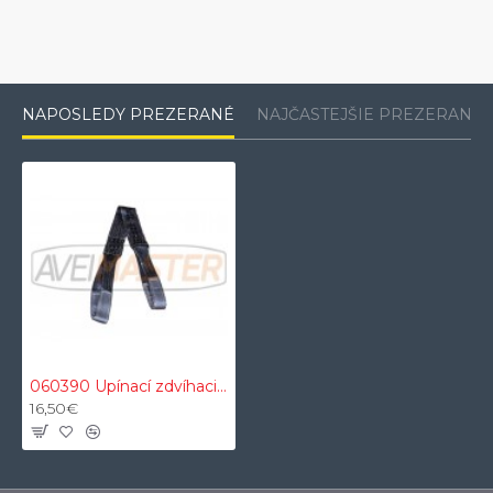
NAPOSLEDY PREZERANÉ
NAJČASTEJŠIE PREZERANÉ
060390 Upínací zdvíhaci popruh sivý 1m 3T
16,50€