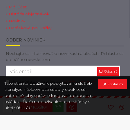
Môj účet
História objednávok
Novinky
Darčekové poukážky
ODBER NOVINIEK
Nechajte sa informovať o novinkách a akciách. Prihláste sa
do nášho newsletteru
Odoslať
Prečítal(a) som si a súhlasím s
Zásady ochrany osobných údajov
Táto stránka používa k poskytovaniu služieb
Súhlasím
a analýze návštevnosti súbory cookie, sú
potrebné, aby správne fungovala, dobre sa
ovládala. Ďalším používaním tejto stránky s
Copyright © 2019, OdtahovaTechnika.sk, Všetky práva vyhradené
DO KOŠÍKA
nimi súhlasíte.