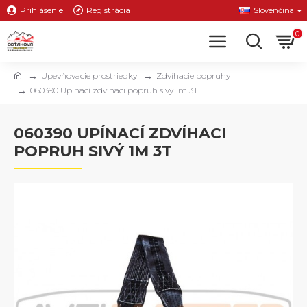
Prihlásenie
Registrácia
Slovenčina
0
Upevňovacie prostriedky
Zdvíhacie popruhy
060390 Upínací zdvíhaci popruh sivý 1m 3T
060390 UPÍNACÍ ZDVÍHACI
POPRUH SIVÝ 1M 3T