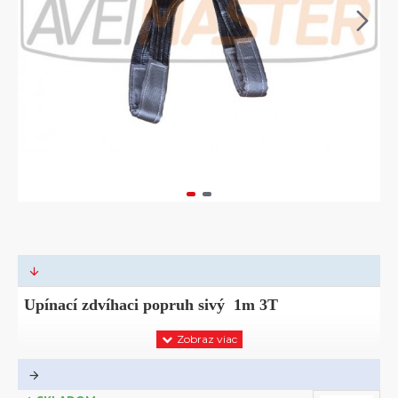
Upínací zdvíhaci popruh sivý 1m 3T
Zd
víhací popruh určený na zdvíhanie, ťahanie, alebo upevňovanie
bremien v teréne
, ine použitie.
Do vybavenia nákladného vozidla