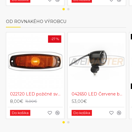
OD ROVNAKÉHO VÝROBCU
-27 %
022120 LED požičné svetlo pre vodorovnú alebo zvislú montáž , oranžové 12/24 V
042650 LED Červene bezpečnostné svetlo.
8,00€
53,00€
11,00€
Do košíka
Do košíka