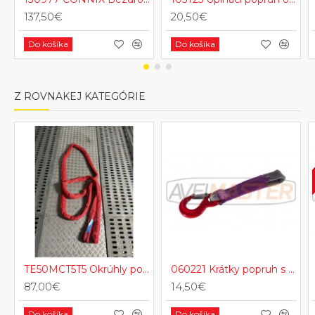
137,50€
20,50€
Do košíka
Do košíka
Z ROVNAKEJ KATEGÓRIE
TE50MCT5T5 Okrúhly polyesterový zdvíhaci popruh s okami
060221 Krátky popruh s hákom k navijáku 330mm 1,2T (adaptér hákovy)
87,00€
14,50€
Do košíka
Do košíka