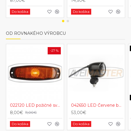
87,00€
14,50€
Do košíka
Do košíka
OD ROVNAKÉHO VÝROBCU
-27 %
022120 LED požičné svetlo pre vodorovnú alebo zvislú montáž , oranžové 12/24 V
042650 LED Červene bezpečnostné svetlo.
8,00€
53,00€
11,00€
Do košíka
Do košíka