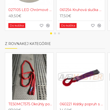
027105 LED Chrómové zadné svetlo hmlové + spiatočka biela
061254 Kruhová slučka Dvojvrstvová, Nekonečná slučka, Žltá WLL 3000 kg
49,50€
17,50€
Do košíka
Do košíka
Z ROVNAKEJ KATEGÓRIE
TE50MCT5T5 Okrúhly polyesterový zdvíhaci popruh s okami
060221 Krátky popruh s hákom k navijáku 330mm 1,2T (adaptér hákovy)