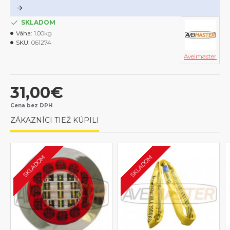
Hlavné výhody kruhových slučiek: vysoká nosnosť pri malej
hmotnosti, materiál je šetrný na zdvíhané bremená, nehrozí
SKLADOM
nebezpečie poranenia, nepodliehajú korózii, hnilobe ani mrazu,
Váha:
1.00kg
odolávajú chemikáliám.
SKU:
061274
Vinutá nekonečná slučka je určená predovšetkým pre zdvíhanie a
Aveimaster
spúšťanie bremien. Uplatní sa najmä tam, kde by použitie iných
prostriedkov (oceľové lano, reťaze) mohlo spôsobiť poškodenie
povrchu zdvíhaného bremena. Nekonečná kruhová slučka je ľahká,
31,00€
mäkká, pružná a zaisťuje oveľa ľahšiu manipuláciu než s oceľovým
lanom alebo řetězem.Nekonečná slučka je vyrobená z plášťa a
Cena bez DPH
polyesterových vláken.
ZÁKAZNÍCI TIEŽ KÚPILI
Technické parametre:
Nosnost: 5 t
SKLADOM
SKLADOM
Materiál: 100% PES
Farba popruhu: červeny
Koeficient bezpečnosti: 7: 1
vyrobené podľa EN 1492-2
dlžka: 2m/4m