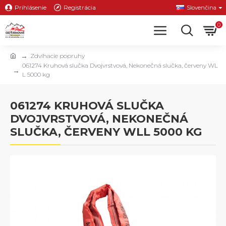
Prihlásenie
Registrácia
Slovenčina
0
Zdvíhacie popruhy
061274 Kruhová slučka Dvojvrstvová, Nekonečná slučka, červeny WL
L 5000 kg
061274 KRUHOVÁ SLUČKA
DVOJVRSTVOVÁ, NEKONEČNÁ
SLUČKA, ČERVENY WLL 5000 KG