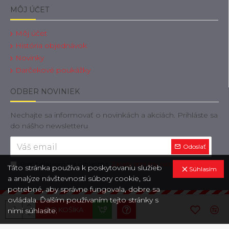
MÔJ ÚČET
Môj účet
História objednávok
Novinky
Darčekové poukážky
ODBER NOVINIEK
Nechajte sa informovať o novinkách a akciách. Prihláste sa
do nášho newsletteru
Odoslať
Prečítal(a) som si a súhlasím s
Zásady ochrany osobných údajov
Táto stránka používa k poskytovaniu služieb
Súhlasím
a analýze návštevnosti súbory cookie, sú
potrebné, aby správne fungovala, dobre sa
ovládala. Ďalším používaním tejto stránky s
Copyright © 2019, OdtahovaTechnika.sk, Všetky práva vyhradené
DO KOŠÍKA
nimi súhlasíte.