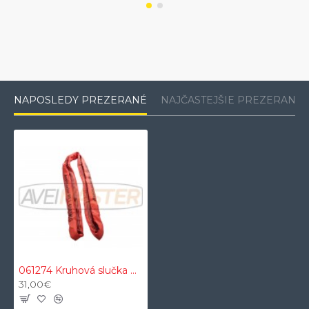
NAPOSLEDY PREZERANÉ
NAJČASTEJŠIE PREZERANÉ
061274 Kruhová slučka Dvojvrstvová, Nekonečná slučka, červeny WLL 5000 kg
31,00€