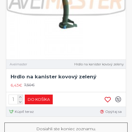
Aveimaster
Hrdlo na kanister kovový zeleny
Hrdlo na kanister kovový zelený
6,43€
7,50€
DO KOŠÍKA
Kúpiť teraz
Opýtaj sa
Dosiahli ste koniec zoznamu.