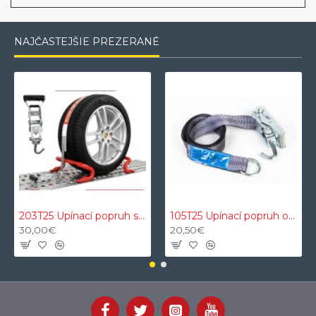
NAJČASTEJŠIE PREZERANÉ
203T25 Upínací popruh s ochranným VDI 2700 proti šmykovým textilným návlekom 3t 2,5m 35mm
105T25 Upínací popruh okuliarov 5t 50mm 2,5m s oceľovým O a rotačným J
30,00€
20,50€