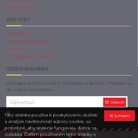
Výrobcovia
MÔJ ÚČET
Môj účet
História objednávok
Novinky
Darčekové poukážky
ODBER NOVINIEK
Nechajte sa informovať o novinkách a akciách. Prihláste sa
do nášho newsletteru
Odoslať
Prečítal(a) som si a súhlasím s
Zásady ochrany osobných údajov
Táto stránka používa k poskytovaniu služieb
Súhlasím
a analýze návštevnosti súbory cookie, sú
potrebné, aby správne fungovala, dobre sa
ovládala. Ďalším používaním tejto stránky s
Copyright © 2019, OdtahovaTechnika.sk, Všetky práva vyhradené