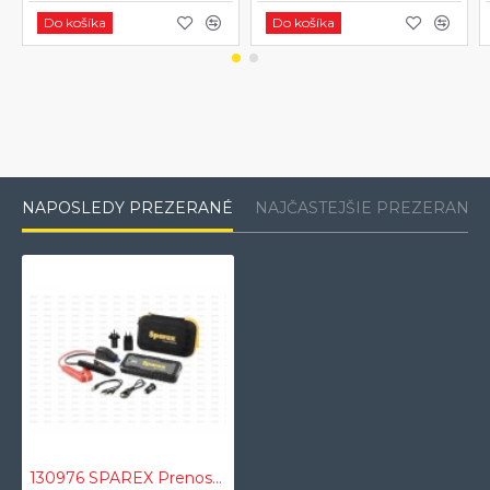
Do košíka
Do košíka
NAPOSLEDY PREZERANÉ
NAJČASTEJŠIE PREZERANÉ
130976 SPAREX Prenosný štartovací booster 12V