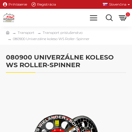
Prihlásenie
Registrácia
Slovenčina
0
Transport
Transport príslušenstvo
080900 Univerzálne koleso WS Roller-Spinner
080900 UNIVERZÁLNE KOLESO
WS ROLLER-SPINNER