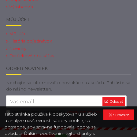
Výrobcovia
MÔJ ÚČET
Môj účet
História objednávok
Novinky
Darčekové poukážky
ODBER NOVINIEK
Nechajte sa informovať o novinkách a akciách. Prihláste sa
do nášho newsletteru
Odoslať
Prečítal(a) som si a súhlasím s
Zásady ochrany osobných údajov
Táto stránka používa k poskytovaniu služieb
Súhlasím
a analýze návštevnosti súbory cookie, sú
potrebné, aby správne fungovala, dobre sa
ovládala. Ďalším používaním tejto stránky s
Copyright © 2019, OdtahovaTechnika.sk, Všetky práva vyhradené