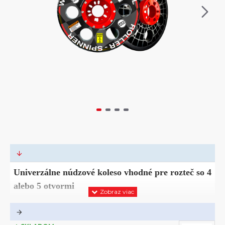
Univerzálne núdzové koleso vhodné pre rozteč so 4
alebo 5 otvormi
Jedno kolesko – tri funkcie
Univerzálne koloso pro presun vozidel bez kolies a pneumatik v