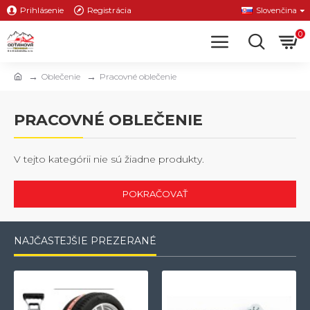
Prihlásenie
Registrácia
Slovenčina
0
Oblečenie
Pracovné oblečenie
PRACOVNÉ OBLEČENIE
V tejto kategórii nie sú žiadne produkty.
POKRAČOVAŤ
NAJČASTEJŠIE PREZERANÉ