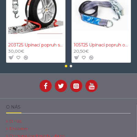
203T25 Upínací popruh s ochranným VDI 2700 proti šmykovým textilným návlekom 3t 2,5m 35mm
105T25 Upínací popruh okuliarov 5t 50mm 2,5m s oceľovým O a rotačným J
30,00€
20,50€
O NÁS
O nás
Dodanie
Ochrana osobnych údajov