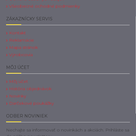
Všeobecné ochodné podmienky
ZÁKAZNÍCKY SERVIS
Kontakt
Reklamácie
Mapa stránok
Výrobcovia
MÔJ ÚČET
Môj účet
História objednávok
Novinky
Darčekové poukážky
ODBER NOVINIEK
Nechajte sa informovať o novinkách a akciách. Prihláste sa