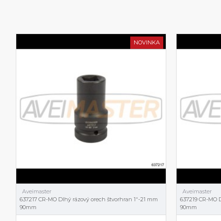
NOVINKA
Aveimaster
Aveimaster
637217 CR-MO Dlhý rázový orech štvorhran 1"-21 mm
637219 CR-MO D
90mm
90mm