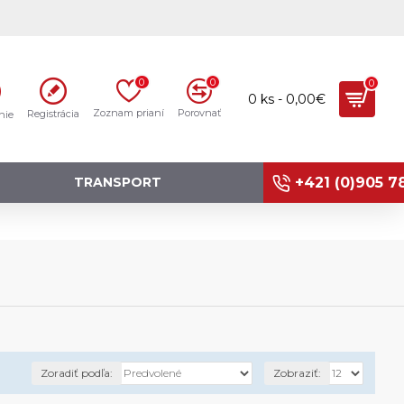
0
0
0
0 ks - 0,00€
Zoznam prianí
Porovnať
Registrácia
nie
+421 (0)905 7
TRANSPORT
Zoradiť podľa:
Zobraziť: