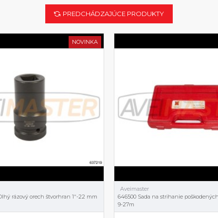
PREDCHÁDZAJÚCE PRODUKTY
NOVINKA
Aveimaster
lhý rázový orech štvorhran 1"-22 mm
646500 Sada na strihanie poškodených
9-27m