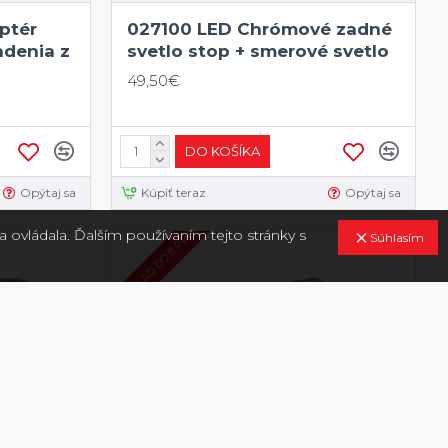
ptér
027100 LED Chrómové zadné
adenia z
svetlo stop + smerové svetlo
49,50€
DO KOŠÍKA
Opýtaj sa
Kúpiť teraz
Opýtaj sa
EXTERNÝ SKLAD DO 8 PRAC. DNÍ
 ovládala. Ďalším používaním tejto stránky s
Súhlasím