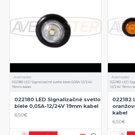
Aveimaster
Aveimaster
022180 LED Signalizačné svetlo biele 0,05A-12/24V
022182 LED Sign
19mm kabel
12/24V 19mm k
022180 LED Signalizačné svetlo
022182 
biele 0,05A-12/24V 19mm kabel
oranžov
kabel
6,50€
6,50€