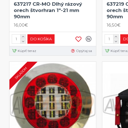
637217 CR-MO Dlhý rázový
637219 
orech štvorhran 1"-21 mm
orech š
90mm
90mm
16,00€
16,50€
DO KOŠÍKA
DO
Kúpiť teraz
Opýtaj sa
Kúpiť tera
SKLADOM