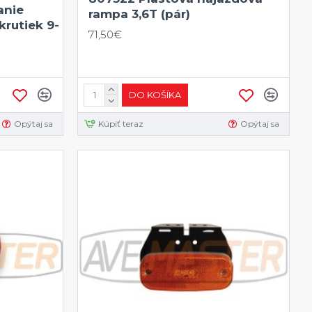
anie
rampa 3,6T (pár)
rutiek 9-
71,50€
DO KOŠÍKA
Opýtaj sa
Kúpiť teraz
Opýtaj sa