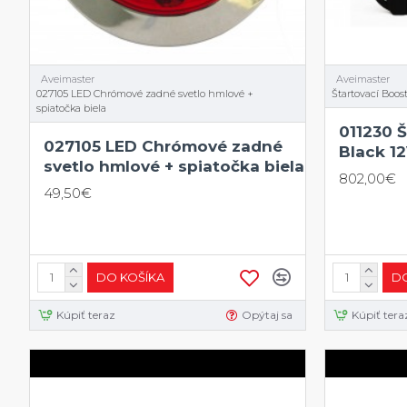
Aveimaster
Aveimaster
027105 LED Chrómové zadné svetlo hmlové +
Štartovací Boos
spiatočka biela
011230 
027105 LED Chrómové zadné
Black 1
svetlo hmlové + spiatočka biela
802,00€
49,50€
DO KOŠÍKA
DO
Kúpiť teraz
Opýtaj sa
Kúpiť tera