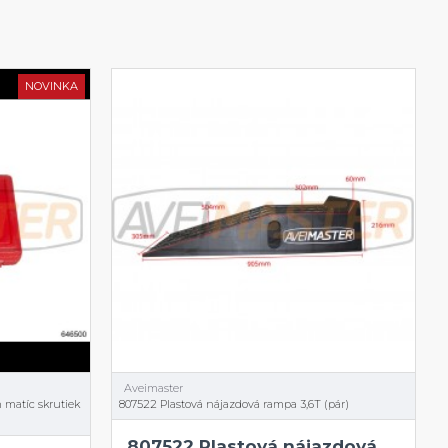
NOVINKA
Aveimaster
 matíc skrutiek
807522 Plastová nájazdová rampa 3,6T (pár)
807522 Plastová nájazdová