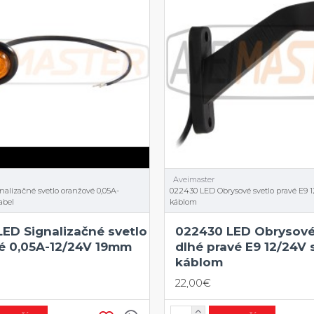
Aveimaster
alizačné svetlo oranžové 0,05A-
022430 LED Obrysové svetlo pravé E9 
abel
káblom
LED Signalizačné svetlo
022430 LED Obrysové
é 0,05A-12/24V 19mm
dlhé pravé E9 12/24V
káblom
22,00€