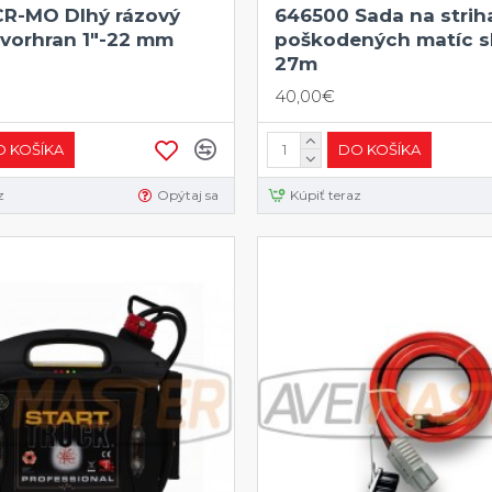
CR-MO Dlhý rázový
646500 Sada na strih
tvorhran 1"-22 mm
poškodených matíc sk
27m
40,00€
 KOŠÍKA
DO KOŠÍKA
z
Opýtaj sa
Kúpiť teraz