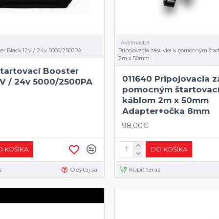
Aveimaster
ter Black 12V / 24v 5000/2500PA
Pripojovacia zásuvka k pomocným šta
2m x 50mm
Štartovací Booster
011640 Pripojovacia 
2V / 24v 5000/2500PA
pomocným štartovac
káblom 2m x 50mm
Adapter+očka 8mm
98,00€
 KOŠÍKA
DO KOŠÍKA
z
Opýtaj sa
Kúpiť teraz