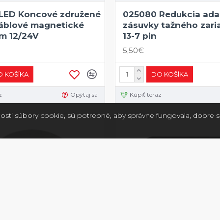
LED Koncové združené
025080 Redukcia ada
káblové magnetické
zásuvky tažného zari
m 12/24V
13-7 pin
5,50€
 KOŠÍKA
DO KOŠÍKA
z
Opýtaj sa
Kúpiť teraz
osti súbory cookie, sú potrebné, aby správne fungovala, dobre sa