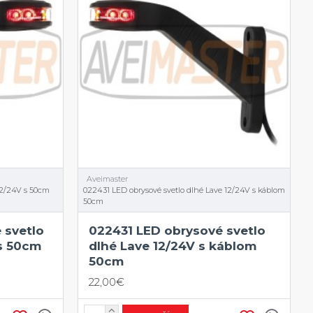
Aveimaster
12/24V s 50cm
022431 LED obrysové svetlo dlhé Lave 12/24V s káblom
50cm
 svetlo
022431 LED obrysové svetlo
 s 50cm
dlhé Lave 12/24V s káblom
50cm
22,00€