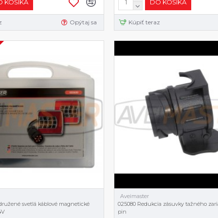
 KOŠÍKA
DO KOŠÍKA
z
Opýtaj sa
Kúpiť teraz
Aveimaster
ružené svetlá káblové magnetické
025080 Redukcia zásuvky tažného zari
4V
pin