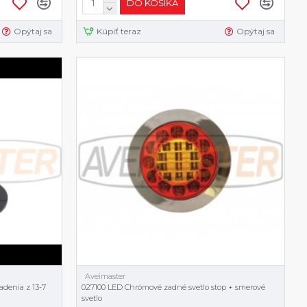
DO KOŠÍKA
Opýtaj sa
Kúpiť teraz
Opýtaj sa
Aveimaster
adenia z 13-7
027100 LED Chrómové zadné svetlo stop + smerové
svetlo