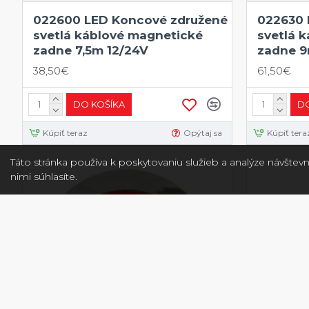
022600 LED Koncové združené
022630 
svetlá káblové magnetické
svetlá 
zadne 7,5m 12/24V
zadne 9
38,50€
61,50€
DO KOŠÍKA
DO
Kúpiť teraz
Opýtaj sa
Kúpiť tera
Táto stránka používa k poskytovaniu služieb a analýze návštevn
nimi súhlasíte.