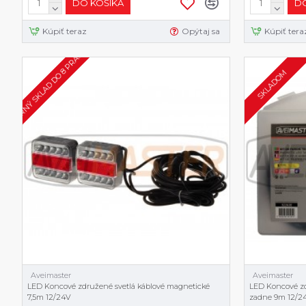
DO KOŠÍKA
DO
Kúpiť teraz
Opýtaj sa
Kúpiť tera
EXTERNÝ SKLAD DO 8 PRAC. DNÍ
SKLADOM
Aveimaster
Aveimaster
LED Koncové združené svetlá káblové magnetické
LED Koncové zd
7,5m 12/24V
zadne 9m 12/2