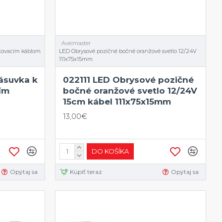
Aveimaster
rtovacím káblom
LED Obrysové pozičné bočné oranžové svetlo 12/24V
111x75x15mm
zásuvka k
022111 LED Obrysové pozičné
ím
bočné oranžové svetlo 12/24V
15cm kábel 111x75x15mm
13,00€
DO KOŠÍKA
Opýtaj sa
Kúpiť teraz
Opýtaj sa