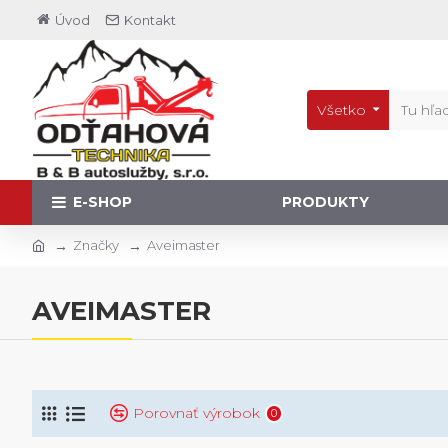
Úvod
Kontakt
Všetko
E-SHOP
PRODUKTY
Značky
Aveimaster
AVEIMASTER
Porovnať výrobok
0