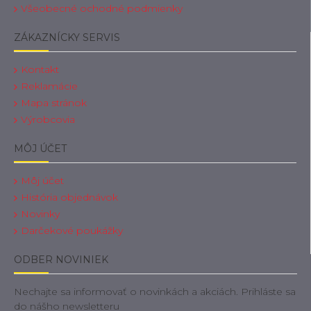
Všeobecné ochodné podmienky
ZÁKAZNÍCKY SERVIS
Kontakt
Reklamácie
Mapa stránok
Výrobcovia
MÔJ ÚČET
Môj účet
História objednávok
Novinky
Darčekové poukážky
ODBER NOVINIEK
Nechajte sa informovať o novinkách a akciách. Prihláste sa
do nášho newsletteru