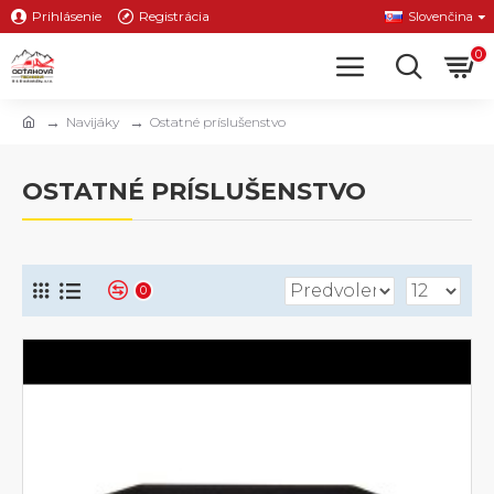
Prihlásenie
Registrácia
Slovenčina
0
Navijáky
Ostatné príslušenstvo
OSTATNÉ PRÍSLUŠENSTVO
0