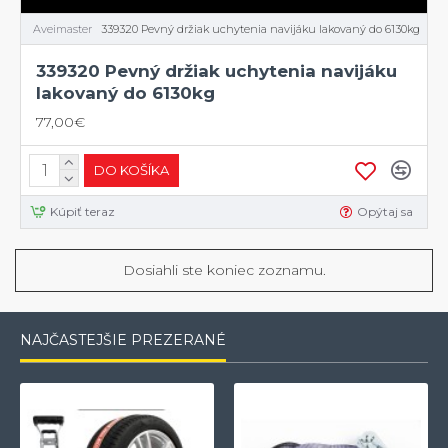
Aveimaster
339320 Pevný držiak uchytenia navijáku lakovaný do 6130kg
339320 Pevný držiak uchytenia navijáku
lakovaný do 6130kg
77,00€
DO KOŠÍKA
Kúpiť teraz
Opýtaj sa
Dosiahli ste koniec zoznamu.
NAJČASTEJŠIE PREZERANÉ