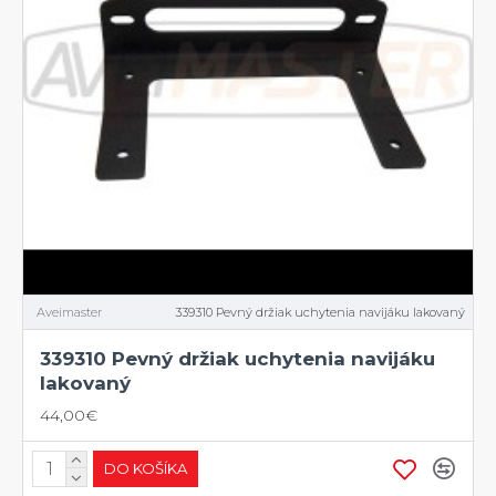
Aveimaster
339310 Pevný držiak uchytenia navijáku lakovaný
339310 Pevný držiak uchytenia navijáku
lakovaný
44,00€
DO KOŠÍKA