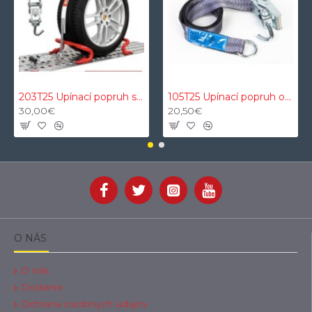
203T25 Upínací popruh s ochranným VDI 2700 proti šmykovým textilným návlekom 3t 2,5m 35mm
105T25 Upínací popruh okuliarov 5t 50mm 2,5m s oceľovým O a rotačným J
30,00€
20,50€
O NÁS
O nás
Dodanie
Ochrana osobnych údajov